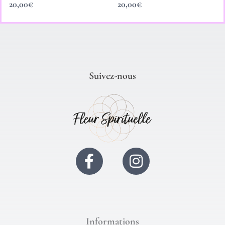
20,00
€
20,00
€
Suivez-nous
F
I
a
n
c
s
e
t
b
a
Informations