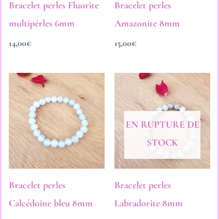
Bracelet perles Fluorite
Bracelet perles
multipérles 6mm
Amazonite 8mm
14,00
€
15,00
€
EN RUPTURE DE
STOCK
Bracelet perles
Bracelet perles
Calcédoine bleu 8mm
Labradorite 8mm