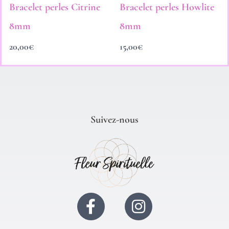
Bracelet perles Citrine
Bracelet perles Howlite
8mm
8mm
20,00
€
15,00
€
Suivez-nous
F
I
a
n