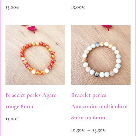
13,00
€
15,00
€
Plage
de
prix :
10,50€
à
13,50€
Bracelet perles Agate
Bracelet perles
rouge 8mm
Amazonite multicolore
8mm ou 6mm
15,00
€
10,50
€
–
13,50
€