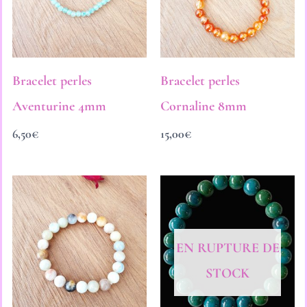
Bracelet perles
Bracelet perles
Aventurine 4mm
Cornaline 8mm
6,50
€
15,00
€
Plage
de
prix :
10,50€
à
EN RUPTURE DE
13,50€
STOCK