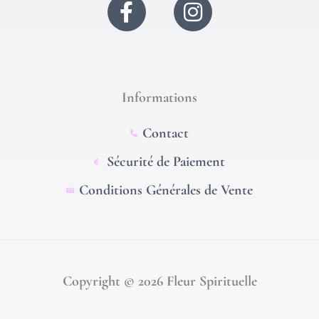
F
I
a
n
c
s
e
t
b
a
Informations
o
g
o
r
Contact
k
a
Sécurité de Paiement
-
m
Conditions Générales de Vente
f
Copyright © 2026 Fleur Spirituelle